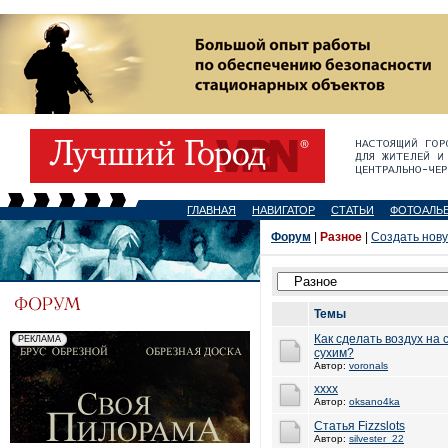
ГЛАВНАЯ
НАВИГАТОР
СТАТЬИ
ФОТОАЛЬ
Форум
|
Разное
|
Создать нов
Темы
Как сделать воздух на
сухим?
Автор:
voronals
xxxx
Автор:
oksano4ka
Статья Fizzslots
Автор:
silvester_22