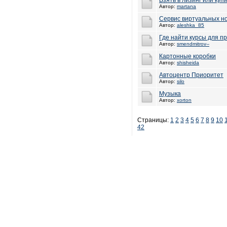
Взять в лизинг или куп
Автор:
martana
Сервис виртуальных н
Автор:
aleshka_85
Где найти курсы для п
Автор:
smendmitrov--
Картонные коробки
Автор:
shisheida
Автоцентр Приоритет
Автор:
silo
Музыка
Автор:
xorton
Страницы:
1
2
3
4
5
6
7
8
9
10
42