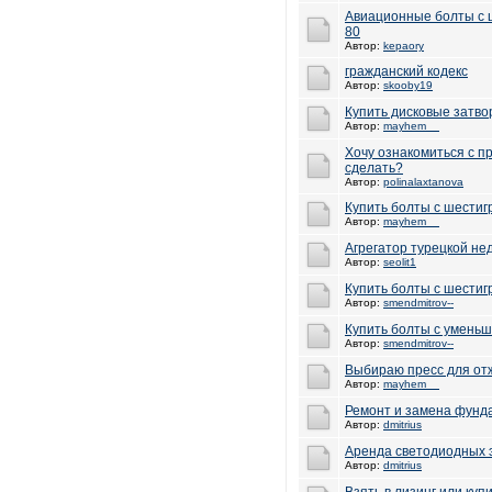
Авиационные болты с ш
80
Автор:
kepaory
гражданский кодекс
Автор:
skooby19
Купить дисковые затв
Автор:
mayhem__
Хочу ознакомиться с п
сделать?
Автор:
polinalaxtanova
Купить болты с шестиг
Автор:
mayhem__
Агрегатор турецкой н
Автор:
seolit1
Купить болты с шестиг
Автор:
smendmitrov--
Купить болты с умень
Автор:
smendmitrov--
Выбираю пресс для отж
Автор:
mayhem__
Ремонт и замена фунд
Автор:
dmitrius
Аренда светодиодных 
Автор:
dmitrius