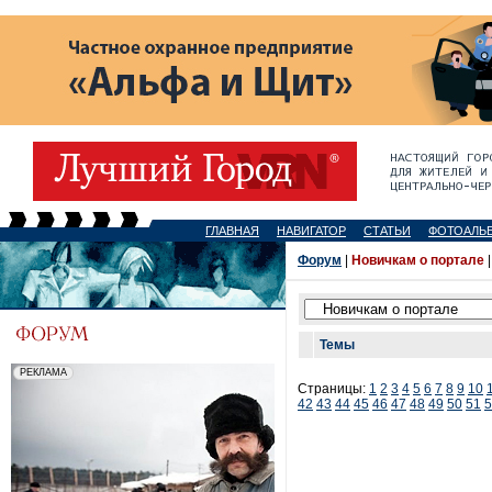
ГЛАВНАЯ
НАВИГАТОР
СТАТЬИ
ФОТОАЛЬ
Форум
|
Новичкам о портале
Темы
Страницы:
1
2
3
4
5
6
7
8
9
10
42
43
44
45
46
47
48
49
50
51
5