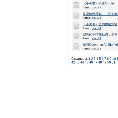
《小夫妻》热播引共鸣，
Автор:
abv134
从误解到理解，《小夫妻
Автор:
abv134
《小夫妻》里的甜蜜烦恼，
Автор:
abv134
完美的手指間點綴：探索Dani
Автор:
abv134
揭開Converse All St
Автор:
abv134
Страницы:
1
2
3
4
5
6
7
8
9
10
42
43
44
45
46
47
48
49
50
51