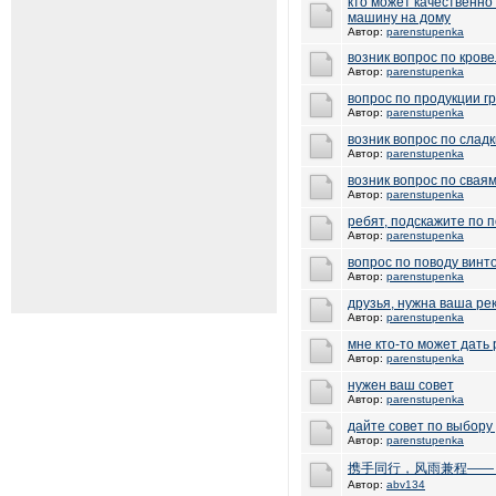
кто может качественно
машину на дому
Автор:
parenstupenka
возник вопрос по кров
Автор:
parenstupenka
вопрос по продукции г
Автор:
parenstupenka
возник вопрос по слад
Автор:
parenstupenka
возник вопрос по свая
Автор:
parenstupenka
ребят, подскажите по 
Автор:
parenstupenka
вопрос по поводу винт
Автор:
parenstupenka
друзья, нужна ваша р
Автор:
parenstupenka
мне кто-то может дать
Автор:
parenstupenka
нужен ваш совет
Автор:
parenstupenka
дайте совет по выбору
Автор:
parenstupenka
携手同行，风雨兼程——
Автор:
abv134