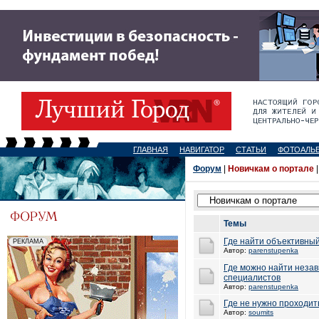
ГЛАВНАЯ
НАВИГАТОР
СТАТЬИ
ФОТОАЛЬ
Форум
|
Новичкам о портале
Темы
Где найти объективны
Автор:
parenstupenka
Где можно найти неза
специалистов
Автор:
parenstupenka
Где не нужно проходи
Автор:
soumits