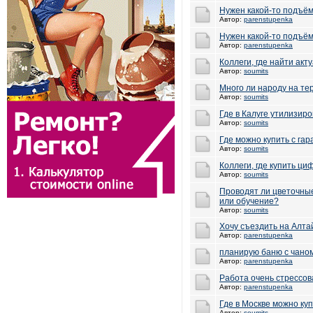
Нужен какой-то подъём
Автор:
parenstupenka
Нужен какой-то подъём
Автор:
parenstupenka
Коллеги, где найти ак
Автор:
soumits
Много ли народу на те
Автор:
soumits
Где в Калуге утилизир
Автор:
soumits
Где можно купить с гар
Автор:
soumits
Коллеги, где купить ц
Автор:
soumits
Проводят ли цветочны
или обучение?
Автор:
soumits
Хочу съездить на Алта
Автор:
parenstupenka
планирую баню с чаном
Автор:
parenstupenka
Работа очень стрессов
Автор:
parenstupenka
Где в Москве можно ку
Автор:
soumits