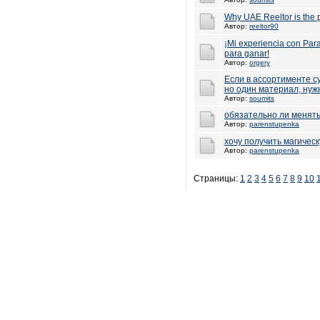
Why UAE Reeltor is the p
Автор:
reeltor90
¡Mi experiencia con Par
para ganar!
Автор:
orgery
Если в ассортименте с
но один материал, нуж
Автор:
soumits
обязательно ли менять
Автор:
parenstupenka
хочу получить магичес
Автор:
parenstupenka
Страницы:
1
2
3
4
5
6
7
8
9
10