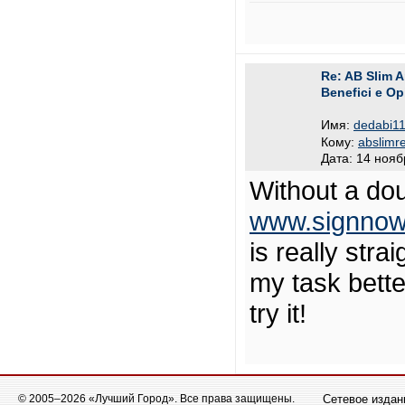
Re: AB Slim A
Benefici e Opi
Имя:
dedabi1
Кому:
abslimr
Дата: 14 нояб
Without a dou
www.signnow.
is really str
my task bette
try it!
© 2005–2026 «Лучший Город». Все права защищены.
Сетевое издани