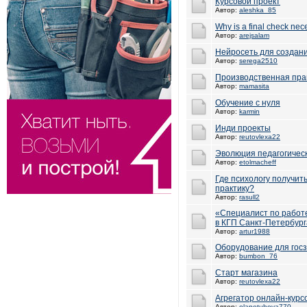
Курсовой проект
Автор:
aleshka_85
Why is a final check nec
Автор:
arejsalam
Нейросеть для создан
Автор:
serega2510
Производственная пра
Автор:
mamasita
Обучение с нуля
Автор:
karmin
Инди проекты
Автор:
reutovlexa22
Эволюция педагогическ
Автор:
etolmacheff
Где психологу получить
практику?
Автор:
rasull2
«Специалист по работ
в КГП Санкт-Петербург
Автор:
artur1988
Оборудование для госз
Автор:
bumbon_76
Старт магазина
Автор:
reutovlexa22
Агрегатор онлайн-курс
Автор:
olapetuhova770