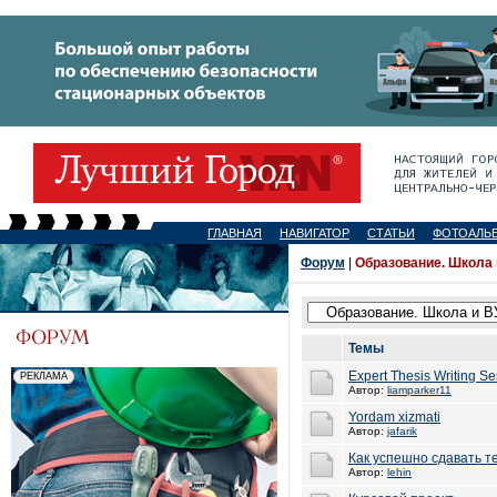
ГЛАВНАЯ
НАВИГАТОР
СТАТЬИ
ФОТОАЛЬ
Форум
|
Образование. Школа 
Темы
Expert Thesis Writing Se
Автор:
liamparker11
Yordam xizmati
Автор:
jafarik
Как успешно сдавать т
Автор:
lehin