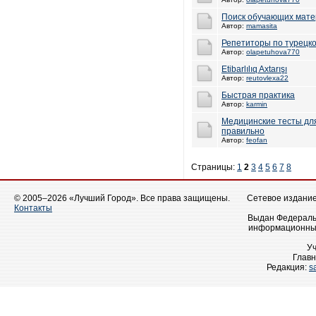
Поиск обучающих мате
Автор:
mamasita
Репетиторы по турецко
Автор:
olapetuhova770
Etibarlılıq Axtarışı
Автор:
reutovlexa22
Быстрая практика
Автор:
karmin
Медицинские тесты для
правильно
Автор:
feofan
Страницы:
1
2
3
4
5
6
7
8
© 2005–2026 «Лучший Город». Все права защищены.
Сетевое издание 
Контакты
Выдан Федеральн
информационных
У
Главн
Редакция:
s