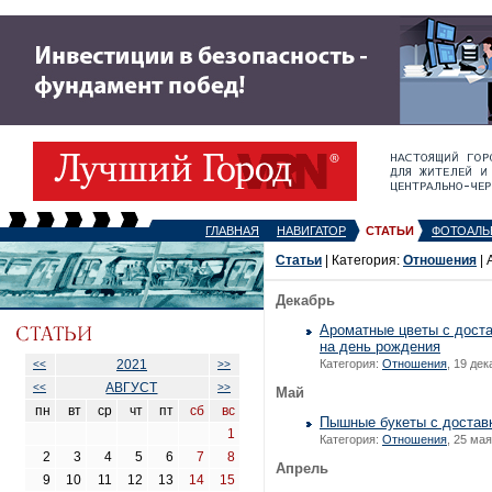
ГЛАВНАЯ
НАВИГАТОР
СТАТЬИ
ФОТОАЛЬ
Статьи
| Категория:
Отношения
| 
Декабрь
Ароматные цветы с доста
на день рождения
2021
Категория:
Отношения
, 19 дек
<<
>>
АВГУСТ
<<
>>
Май
пн
вт
ср
чт
пт
сб
вс
Пышные букеты с доставк
1
Категория:
Отношения
, 25 мая
2
3
4
5
6
7
8
Апрель
9
10
11
12
13
14
15