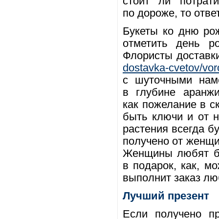
стоит ли потрат
по дороже, то отве
Букеты ко дню ро
отметить день р
Флористы доставк
dostavka-cvetov/vo
с шуточными нам
в глубине аранжи
как пожелание в с
быть ключи и от 
растения всегда б
получено от женщи
Женщины любят бу
в подарок, как, м
выполнит заказ лю
Лучший презент
Если получено п