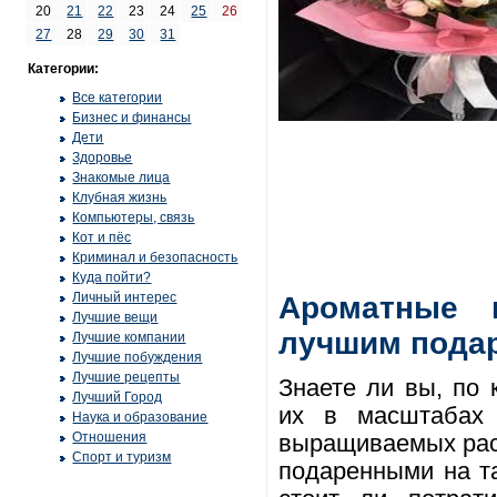
20
21
22
23
24
25
26
27
28
29
30
31
Категории:
Все категории
Бизнес и финансы
Дети
Здоровье
Знакомые лица
Клубная жизнь
Компьютеры, связь
Кот и пёс
Криминал и безопасность
Куда пойти?
Личный интерес
Ароматные 
Лучшие вещи
лучшим подар
Лучшие компании
Лучшие побуждения
Лучшие рецепты
Знаете ли вы, по
Лучший Город
их в масштабах 
Наука и образование
Отношения
выращиваемых раст
Спорт и туризм
подаренными на та