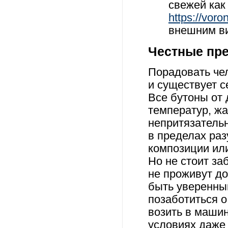
свежей как
https://voro
внешним ви
Честные пр
Порадовать че
и существует с
Все бутоны от
температур, жа
непритязатель
в пределах ра
композиции ил
Но не стоит за
не проживут до
быть уверенны
позаботиться 
возить в машин
условиях даже 