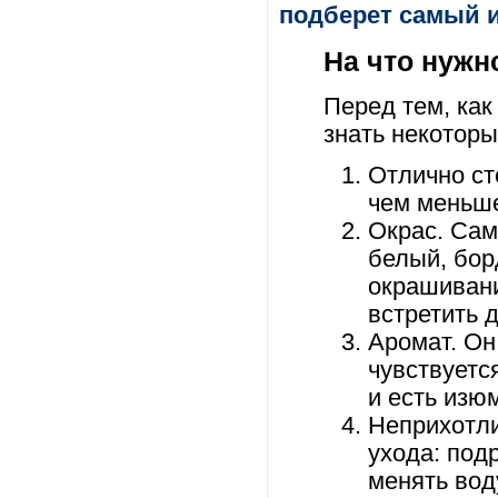
подберет самый и
На что нужн
Перед тем, как
знать некотор
Отлично ст
чем меньше
Окрас. Сам
белый, бор
окрашивани
встретить 
Аромат. Он 
чувствуетс
и есть изю
Неприхотли
ухода: под
менять вод