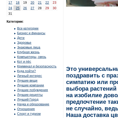
17
18
19
20
21
22
23
24
25
26
27
28
29
30
31
Категории:
Все категории
Бизнес и финансы
Дети
Здоровье
Знакомые лица
Клубная жизнь
Компьютеры, связь
Кот и пёс
Криминал и безопасность
Это универсальны
Куда пойти?
поздравить с пра
Личный интерес
Лучшие вещи
симпатию или про
Лучшие компании
выбора растений 
Лучшие побуждения
на изобилие дово
Лучшие рецепты
Лучший Город
предпочтение так
Наука и образование
не случайно, вед
Отношения
Спорт и туризм
Наша доставка ц