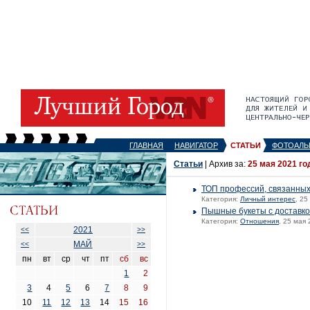
ГЛАВНАЯ
НАВИГАТОР
СТАТЬИ
ФОТОАЛЬ
Статьи
| Архив за:
25 мая 2021 го
ТОП профессий, связанных
Категория:
Личный интерес
, 25
Пышные букеты с доставко
Категория:
Отношения
, 25 мая 
2021
<<
>>
МАЙ
<<
>>
пн
вт
ср
чт
пт
сб
вс
1
2
3
4
5
6
7
8
9
10
11
12
13
14
15
16