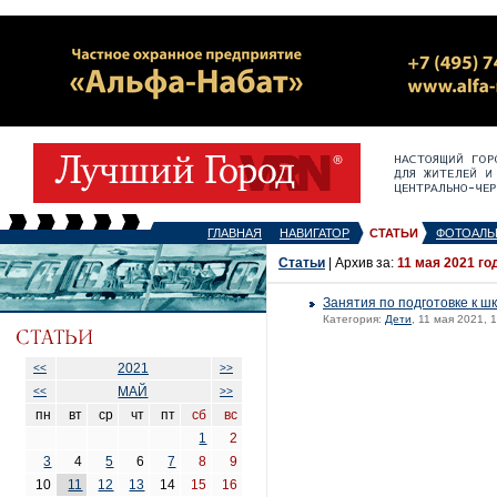
ГЛАВНАЯ
НАВИГАТОР
СТАТЬИ
ФОТОАЛЬ
Статьи
| Архив за:
11 мая 2021 го
Занятия по подготовке к ш
Категория:
Дети
, 11 мая 2021, 
2021
<<
>>
МАЙ
<<
>>
пн
вт
ср
чт
пт
сб
вс
1
2
3
4
5
6
7
8
9
10
11
12
13
14
15
16