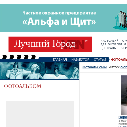
ГЛАВНАЯ
НАВИГАТОР
СТАТЬИ
ФОТОАЛ
Фотоальбомы
| Автор:
olch
Воро
3 мар
Комме
Оценк