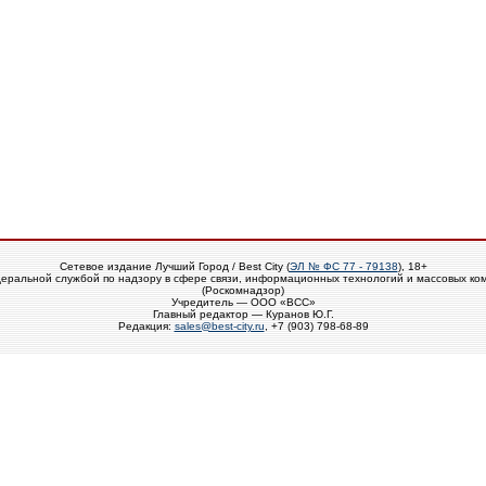
Сетевое издание Лучший Город / Best City (
ЭЛ № ФС 77 - 79138
), 18+
еральной службой по надзору в сфере связи, информационных технологий и массовых ко
(Роскомнадзор)
Учредитель — ООО «ВСС»
Главный редактор — Куранов Ю.Г.
Редакция:
sales@best-city.ru
, +7 (903) 798-68-89