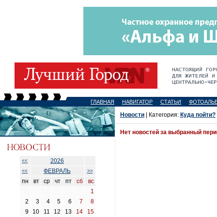
ГЛАВНАЯ
НАВИГАТОР
СТАТЬИ
ФОТОАЛЬ
Новости
| Категория:
Куда пойти?
Нет новостей за выбранный пер
2026
<<
ФЕВРАЛЬ
<<
>>
пн
вт
ср
чт
пт
сб
вс
1
2
3
4
5
6
7
8
9
10
11
12
13
14
15