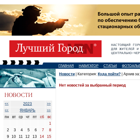
ГЛАВНАЯ
НАВИГАТОР
СТАТЬИ
ФОТОАЛЬ
Новости
| Категория:
Куда пойти?
| Архив за
Нет новостей за выбранный период
2023
<<
>>
ЯНВАРЬ
<<
>>
пн
вт
ср
чт
пт
сб
вс
1
2
3
4
5
6
7
8
9
10
11
12
13
14
15