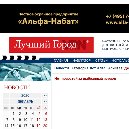
ГЛАВНАЯ
НАВИГАТОР
СТАТЬИ
ФОТОАЛЬ
Новости
| Категория:
Кот и пёс
| Архив за:
Де
Нет новостей за выбранный период
2020
>>
ДЕКАБРЬ
>>
пн
вт
ср
чт
пт
сб
вс
1
2
3
4
5
6
7
8
9
10
11
12
13
14
15
16
17
18
19
20