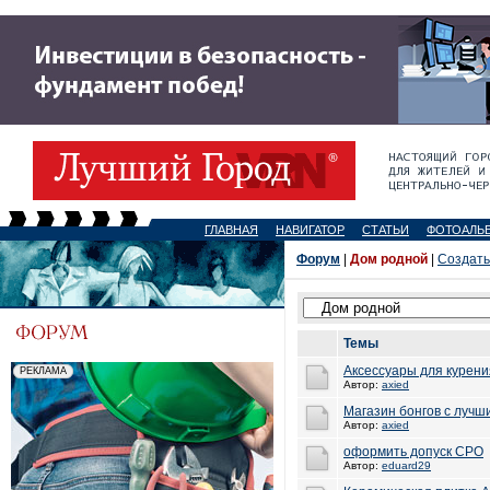
ГЛАВНАЯ
НАВИГАТОР
СТАТЬИ
ФОТОАЛЬ
Форум
|
Дом родной
|
Создать
Темы
Аксессуары для курени
Автор:
axied
Магазин бонгов с луч
Автор:
axied
оформить допуск СРО
Автор:
eduard29