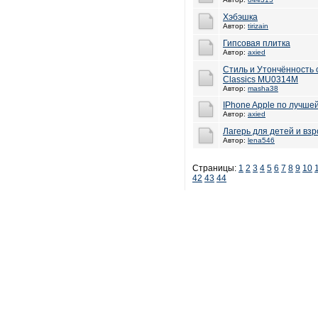
Хэбэшка
Автор:
tirizain
Гипсовая плитка
Автор:
axied
Стиль и Утончённость 
Classics MU0314M
Автор:
masha38
IPhone Apple по лучше
Автор:
axied
Лагерь для детей и вз
Автор:
lena546
Страницы:
1
2
3
4
5
6
7
8
9
10
42
43
44