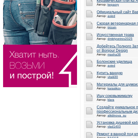
Керамическая плитка A
Автор:
kepaory
Официальный сайт Ва
Автор:
axied
Скорая ветеринарная
Автор:
tirizain
Искусственная трава
Автор:
dmitriyvetrov2025
Добейтесь Полного За
от Bonjour Design
Автор:
masha38
Болонские удилища
Автор:
axied
Купить ванную
Автор:
vitalii30
Материалы для шумоиз
Автор:
karasikov
Ищу соковыжималку
Автор:
klara
Создайте уникальное 
профессиональным ди
Автор:
alitdinova_su
Установка душевой каб
Автор:
vlad1403
Ремонт в ванной под к
Автор:
844315