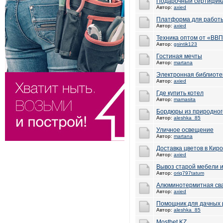
Подарочный сертифика
Автор:
axied
Платформа для работ
Автор:
axied
Техника оптом от «ВВП
Автор:
gsintik123
Гостиная мечты
Автор:
martana
Электронная библиоте
Автор:
axied
Где купить котел
Автор:
mamasita
Бордюры из природног
Автор:
aleshka_85
Уличное освещение
Автор:
martana
Доставка цветов в Кир
Автор:
axied
Вывоз старой мебели и
Автор:
oriq797tatum
Алюминотермитная сва
Автор:
axied
Помощник для дачных 
Автор:
aleshka_85
Mostbet KZ