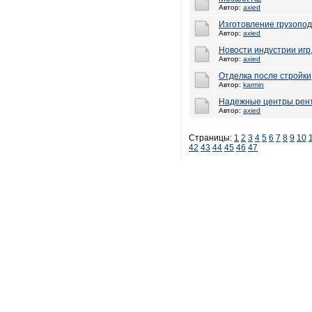
Автор:
axied
Изготовление грузопо
Автор:
axied
Новости индустрии игр
Автор:
axied
Отделка после стройки
Автор:
karmin
Надежные центры рент
Автор:
axied
Страницы:
1
2
3
4
5
6
7
8
9
10
42
43
44
45
46
47