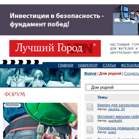
ГЛАВНАЯ
НАВИГАТОР
СТАТЬИ
ФОТОАЛЬ
Форум
|
Дом родной
|
Создать
Темы
Кирпич для загородног
Автор:
aleshka_85
Интернет-магазин сей
Автор:
sashka96
Перевозка домашних 
Автор:
axied