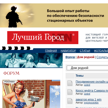
ГЛАВНАЯ
НАВИГАТОР
СТАТЬИ
ФОТОАЛЬ
Форум
|
Дом родной
|
Создать
Темы
Продвижение онлайн 
Автор:
axied
Кросс муфта Самара п
Автор:
axied
авиатор игра 1 win
Автор:
egorpoverkin