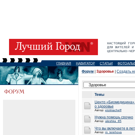
ГЛАВНАЯ
НАВИГАТОР
СТАТЬИ
ФОТОАЛЬ
Форум
|
Здоровье
|
Создать н
Темы
Центр «Биомедицина» 
о здоровье
Автор:
etolmacheff
Нужна помощь срочно
Автор:
aleshka_85
Что вы включаете в ле
Автор:
m_terehova