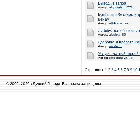
Вывод из запоя
Автор:
olapetuhova770
Купить необходимые п
ценам
Автор:
alitdinova_su
Диффузное облысение
Автор:
aleshka_85
Здоровье и Красота Ва
Автор:
masha38
Услуги платной скорой
Автор:
olapetuhova770
Страницы:
1
2
3
4
5
6
7
8
9
10
© 2005–2026 «Лучший Город». Все права защищены.