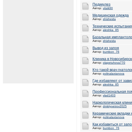
Педикулез
Автор:
vitalii30
Медицинская одежда
Автор:
shisheida
Технические испытани
Автор:
aleshka_85
Базальная имплантоло
Автор:
shisheida
Вывод из запоя
Автор:
bumbon_76
Клиника в Новосибирс
Автор:
olapetuhova770
Кто такой врач гнатоло
Автор:
polinalaxtanova
Где избавляют от зави
Автор:
aleshka_85
Профессиональная пом
Автор:
vlad1403
Наркологическая клини
Автор:
dmitriyvetrov2025
Керамические вкладки 
Автор:
polinalaxtanova
Как избавиться от зап
Автор:
bumbon_76