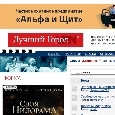
ГЛАВНАЯ
НАВИГАТОР
СТАТЬИ
ФОТОАЛЬ
Форум
|
Здоровье
|
Создать н
Темы
Непрерывный монитори
Автор:
olapetuhova770
Свободное место и чи
Автор:
etolmacheff
Таблетки Мигрениум
Автор:
garnik