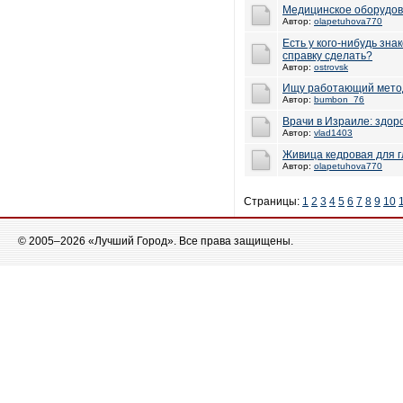
Медицинское оборудо
Автор:
olapetuhova770
Есть у кого-нибудь зна
справку сделать?
Автор:
ostrovsk
Ищу работающий мето
Автор:
bumbon_76
Врачи в Израиле: здор
Автор:
vlad1403
Живица кедровая для г
Автор:
olapetuhova770
Страницы:
1
2
3
4
5
6
7
8
9
10
© 2005–2026 «Лучший Город». Все права защищены.