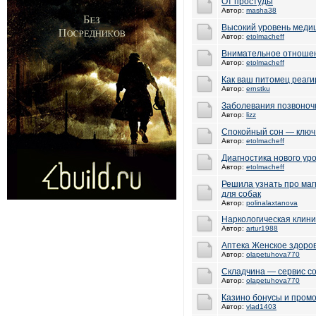
От простуды
Автор:
masha38
Высокий уровень меди
Автор:
etolmacheff
Внимательное отношен
Автор:
etolmacheff
Как ваш питомец реаги
Автор:
ernstku
Заболевания позвоноч
Автор:
lizz
Спокойный сон — ключ
Автор:
etolmacheff
Диагностика нового ур
Автор:
etolmacheff
Решила узнать про ма
для собак
Автор:
polinalaxtanova
Наркологическая клини
Автор:
artur1988
Аптека Женское здоро
Автор:
olapetuhova770
Складчина — сервис со
Автор:
olapetuhova770
Казино бонусы и пром
Автор:
vlad1403