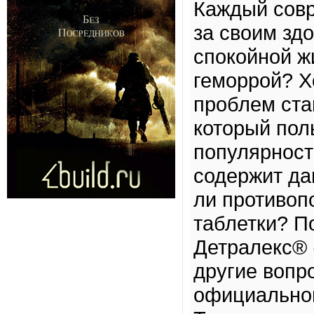
Каждый совр
за своим здо
спокойной ж
геморрой? Х
проблем ста
который пол
популярност
содержит да
ли противоп
таблетки? П
Детралекс® 
другие вопр
официальном