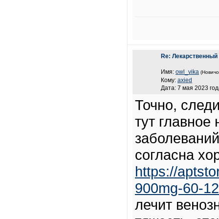
Re: Лекарственный
Имя:
owl_vika
(Новичо
Кому:
axied
Дата: 7 мая 2023 год
Точно, след
тут главное
заболеваний
согласна хо
https://aptst
900mg-60-12
лечит венозн