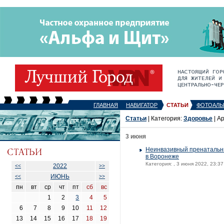
ГЛАВНАЯ
НАВИГАТОР
СТАТЬИ
ФОТОАЛЬ
Статьи
| Категория:
Здоровье
| А
3 июня
Неинвазивный пренатальны
в Воронеже
Категория:
, 3 июня 2022, 23:37
2022
<<
>>
ИЮНЬ
<<
>>
пн
вт
ср
чт
пт
сб
вс
1
2
3
4
5
6
7
8
9
10
11
12
13
14
15
16
17
18
19