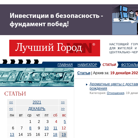
ГЛАВНАЯ
НАВИГАТОР
СТАТЬИ
ФОТОАЛЬ
Статьи
| Архив за:
19 декабря 202
Ароматные цветы с доставк
рождения
Категория:
Отношения
, 19 дека
2021
<<
>>
ДЕКАБРЬ
<<
>>
пн
вт
ср
чт
пт
сб
вс
1
2
3
4
5
6
7
8
9
10
11
12
13
14
15
16
17
18
19