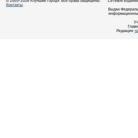
© 2005–2026 «Лучший Город». Все права защищены.
Сетевое издание 
Контакты
Выдан Федеральн
информационных
У
Главн
Редакция:
s