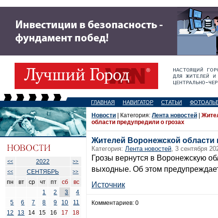
ГЛАВНАЯ
НАВИГАТОР
СТАТЬИ
ФОТОАЛЬ
Новости
| Категория:
Лента новостей
|
Жите
области предупредили о грозах
Жителей Воронежской области 
Категория:
Лента новостей
, 3 сентября 20
Грозы вернутся в Воронежскую об
2022
<<
>>
выходные. Об этом предупреждает
СЕНТЯБРЬ
<<
>>
пн
вт
ср
чт
пт
сб
вс
Источник
1
2
3
4
5
6
7
8
9
10
11
Комментариев: 0
12
13
14
15
16
17
18