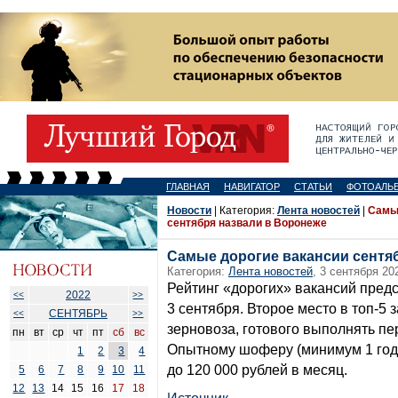
ГЛАВНАЯ
НАВИГАТОР
СТАТЬИ
ФОТОАЛЬ
Новости
| Категория:
Лента новостей
|
Самы
сентября назвали в Воронеже
Самые дорогие вакансии сентя
Категория:
Лента новостей
, 3 сентября 20
Рейтинг «дорогих» вакансий предс
2022
<<
>>
3 сентября. Второе место в топ-5
СЕНТЯБРЬ
<<
>>
зерновоза, готового выполнять пер
пн
вт
ср
чт
пт
сб
вс
Опытному шоферу (минимум 1 год)
1
2
3
4
до 120 000 рублей в месяц.
5
6
7
8
9
10
11
12
13
14
15
16
17
18