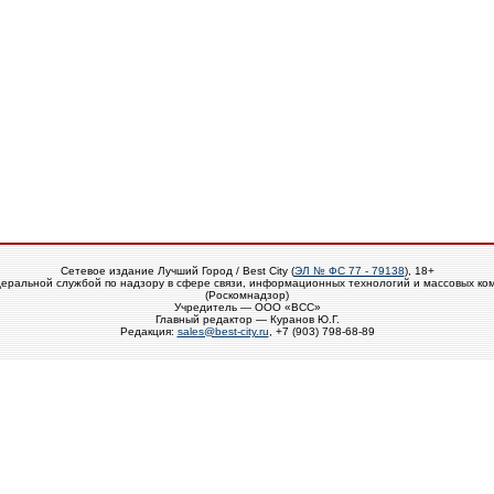
Сетевое издание Лучший Город / Best City (
ЭЛ № ФС 77 - 79138
), 18+
еральной службой по надзору в сфере связи, информационных технологий и массовых ко
(Роскомнадзор)
Учредитель — ООО «ВСС»
Главный редактор — Куранов Ю.Г.
Редакция:
sales@best-city.ru
, +7 (903) 798-68-89