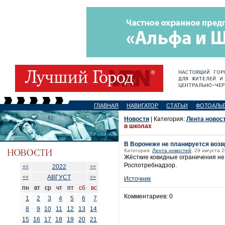
ГЛАВНАЯ
НАВИГАТОР
СТАТЬИ
ФОТОАЛЬ
Новости
| Категория:
Лента новос
в школах
В Воронеже не планируется возв
Категория:
Лента новостей
, 29 августа 
Жёсткие ковидные ограничения не 
Роспотребнадзор.
2022
<<
>>
АВГУСТ
<<
>>
Источник
пн
вт
ср
чт
пт
сб
вс
Комментариев: 0
1
2
3
4
5
6
7
8
9
10
11
12
13
14
15
16
17
18
19
20
21