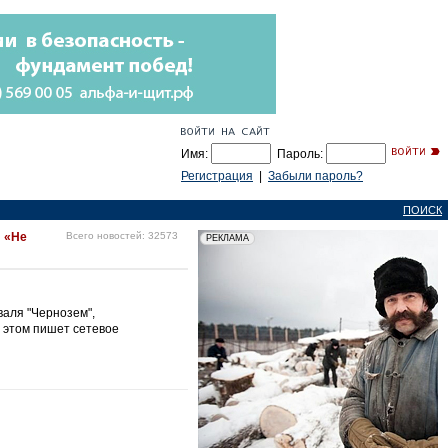
Имя:
Пароль:
Регистрация
|
Забыли пароль?
ПОИСК
: «Не
Всего новостей: 32573
аля "Чернозем",
 этом пишет сетевое