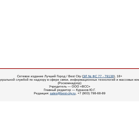
Сетевое издание Лучший Город / Best City (
ЭЛ № ФС 77 - 79138
), 18+
еральной службой по надзору в сфере связи, информационных технологий и массовых ко
(Роскомнадзор)
Учредитель — ООО «ВСС»
Главный редактор — Куранов Ю.Г.
Редакция:
sales@best-city.ru
, +7 (903) 798-68-89