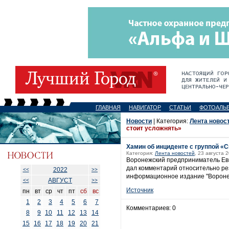
ГЛАВНАЯ
НАВИГАТОР
СТАТЬИ
ФОТОАЛЬ
Новости
| Категория:
Лента новос
стоит усложнять»
Хамин об инциденте с группой «
Категория:
Лента новостей
, 23 августа 
Воронежский предприниматель Евг
дал комментарий относительно ре
2022
<<
>>
информационное издание "Вороне
АВГУСТ
<<
>>
Источник
пн
вт
ср
чт
пт
сб
вс
1
2
3
4
5
6
7
Комментариев: 0
8
9
10
11
12
13
14
15
16
17
18
19
20
21