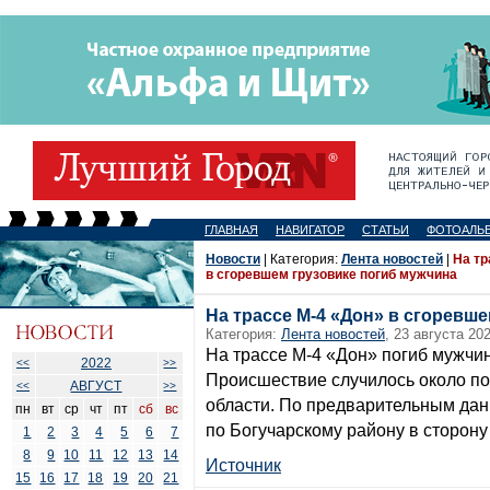
ГЛАВНАЯ
НАВИГАТОР
СТАТЬИ
ФОТОАЛЬ
Новости
| Категория:
Лента новостей
|
На тр
в сгоревшем грузовике погиб мужчина
На трассе М-4 «Дон» в сгоревш
Категория:
Лента новостей
, 23 августа 202
На трассе М-4 «Дон» погиб мужчин
2022
<<
>>
Происшествие случилось около по
АВГУСТ
<<
>>
области. По предварительным дан
пн
вт
ср
чт
пт
сб
вс
по Богучарскому району в сторону
1
2
3
4
5
6
7
8
9
10
11
12
13
14
Источник
15
16
17
18
19
20
21