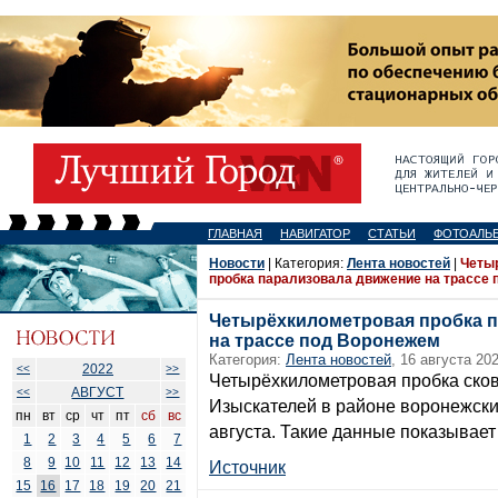
ГЛАВНАЯ
НАВИГАТОР
СТАТЬИ
ФОТОАЛЬ
Новости
| Категория:
Лента новостей
|
Четы
пробка парализовала движение на трассе
Четырёхкилометровая пробка 
на трассе под Воронежем
Категория:
Лента новостей
, 16 августа 202
2022
<<
>>
Четырёхкилометровая пробка ско
АВГУСТ
<<
>>
Изыскателей в районе воронежски
пн
вт
ср
чт
пт
сб
вс
августа. Такие данные показывает
1
2
3
4
5
6
7
8
9
10
11
12
13
14
Источник
15
16
17
18
19
20
21