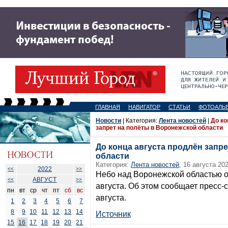
ГЛАВНАЯ
НАВИГАТОР
СТАТЬИ
ФОТОАЛЬ
Новости
| Категория:
Лента новостей
|
До ко
запрет на полёты в Воронежской области
До конца августа продлён запр
области
Категория:
Лента новостей
, 16 августа 202
2022
<<
>>
Небо над Воронежской областью о
АВГУСТ
<<
>>
августа. Об этом сообщает пресс-
пн
вт
ср
чт
пт
сб
вс
августа.
1
2
3
4
5
6
7
8
9
10
11
12
13
14
Источник
15
16
17
18
19
20
21