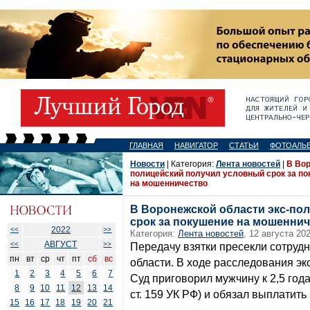
ГЛАВНАЯ
НАВИГАТОР
СТАТЬИ
ФОТОАЛЬ
Новости
| Категория:
Лента новостей
|
В Вор
полицейский получил условный срок за п
на мошенничество
В Воронежской области экс-по
срок за покушение на мошенни
2022
<<
>>
Категория:
Лента новостей
, 12 августа 202
АВГУСТ
<<
>>
Передачу взятки пресекли сотруд
пн
вт
ср
чт
пт
сб
вс
области. В ходе расследования эк
1
2
3
4
5
6
7
Суд приговорил мужчину к 2,5 годам 
8
9
10
11
12
13
14
ст. 159 УК РФ) и обязал выплатить
15
16
17
18
19
20
21