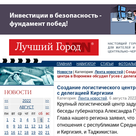
ГЛАВНАЯ
НАВИГАТОР
СТАТЬИ
ФОТОАЛЬ
Новости
| Категория:
Лента новостей
|
Созда
центра в Воронеже обсудил Гусев с делег
Создание логистического центр
с делегацией Киргизии
Категория:
Лента новостей
, 6 августа 2022
2022
<<
>>
Крупный логистический центр зад
АВГУСТ
<<
>>
беседы губернатора Александра Гу
пн
вт
ср
чт
пт
сб
вс
Глава нашего региона заявил, что
1
2
3
4
5
6
7
отношения с республиками Средней
8
9
10
11
12
13
14
и Киргизия, и Таджикистан.
15
16
17
18
19
20
21