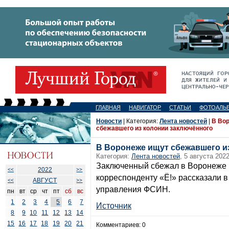
ГЛАВНАЯ
НАВИГАТОР
СТАТЬИ
ФОТОАЛЬ
Новости
| Категория:
Лента новостей
|
В Во
сбежавшего из колонии заключённого
В Воронеже ищут сбежавшего и
Категория:
Лента новостей
, 5 августа 2022
Заключенный сбежал в Воронеже в
2022
<<
>>
корреспонденту «Ё!» рассказали в
АВГУСТ
<<
>>
управления ФСИН.
пн
вт
ср
чт
пт
сб
вс
1
2
3
4
5
6
7
Источник
8
9
10
11
12
13
14
15
16
17
18
19
20
21
Комментариев: 0