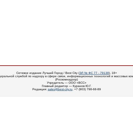
Сетевое издание Лучший Город / Best City (
ЭЛ № ФС 77 - 79138
), 18+
еральной службой по надзору в сфере связи, информационных технологий и массовых ко
(Роскомнадзор)
Учредитель — ООО «ВСС»
Главный редактор — Куранов Ю.Г.
Редакция:
sales@best-city.ru
, +7 (903) 798-68-89