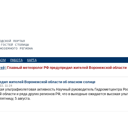
БОМ
РАБОТА
КАРТА
тей
|
Главный метеоролог РФ предупредил жителей Воронежской области
едил жителей Воронежской области об опасном солнце
22, 11:24
кая ультрафиолетовая активность Научный руководитель Гидрометцентра Ро
 области и ряда других регионов РФ, что в выходные ожидается высокая уль
ятницу, 5 августа.