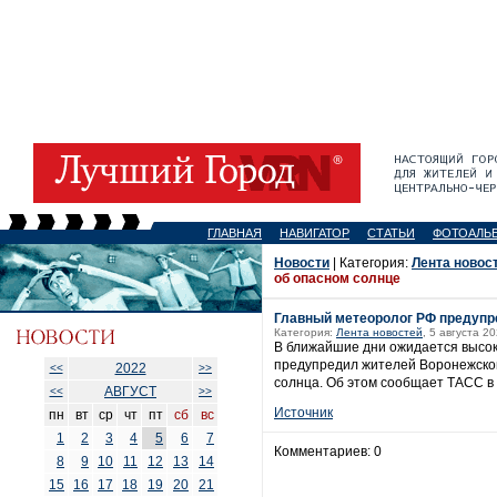
ГЛАВНАЯ
НАВИГАТОР
СТАТЬИ
ФОТОАЛЬ
Новости
| Категория:
Лента новос
об опасном солнце
Главный метеоролог РФ предупр
Категория:
Лента новостей
, 5 августа 20
В ближайшие дни ожидается высо
предупредил жителей Воронежской
2022
<<
>>
солнца. Об этом сообщает ТАСС в п
АВГУСТ
<<
>>
Источник
пн
вт
ср
чт
пт
сб
вс
1
2
3
4
5
6
7
Комментариев: 0
8
9
10
11
12
13
14
15
16
17
18
19
20
21