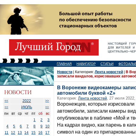
ГЛАВНАЯ
НАВИГАТОР
СТАТЬИ
ФОТОАЛЬ
Новости
| Категория:
Лента новостей
|
В Во
записали вандалов, изрисовавших автомоб
В Воронеже видеокамеры запис
автомобили буквой «Z»
Категория:
Лента новостей
, 27 июля 2022,
2022
<<
>>
Воронежцев, которые изрисовали 
ИЮЛЬ
<<
>>
автомобили, записали камеры ви
пн
вт
ср
чт
пт
сб
вс
опубликовали в паблике «Мой и тв
1
2
3
На кадрах видно, как парень в к
4
5
6
7
8
9
10
символ на один из припаркованны
11
12
13
14
15
16
17