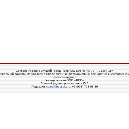
Сетевое издание Лучший Город / Best City (
ЭЛ № ФС 77 - 79138
), 18+
еральной службой по надзору в сфере связи, информационных технологий и массовых ко
(Роскомнадзор)
Учредитель — ООО «ВСС»
Главный редактор — Куранов Ю.Г.
Редакция:
sales@best-city.ru
, +7 (903) 798-68-89