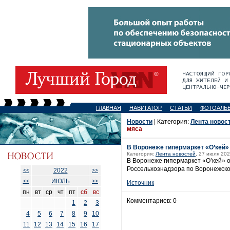
ГЛАВНАЯ
НАВИГАТОР
СТАТЬИ
ФОТОАЛЬ
Новости
| Категория:
Лента новос
мяса
В Воронеже гипермаркет «О’кей»
Категория:
Лента новостей
, 27 июля 202
В Воронеже гипермаркет «О’кей» 
Россельхознадзора по Воронежско
2022
<<
>>
ИЮЛЬ
<<
>>
Источник
пн
вт
ср
чт
пт
сб
вс
Комментариев: 0
1
2
3
4
5
6
7
8
9
10
11
12
13
14
15
16
17