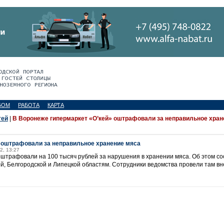
БОМ
РАБОТА
КАРТА
тей
|
В Воронеже гипермаркет «О’кей» оштрафовали за неправильное хран
 оштрафовали за неправильное хранение мяса
2, 13:27
оштрафовали на 100 тысяч рублей за нарушения в хранении мяса. Об этом с
й, Белгородской и Липецкой областям. Сотрудники ведомства провели там в