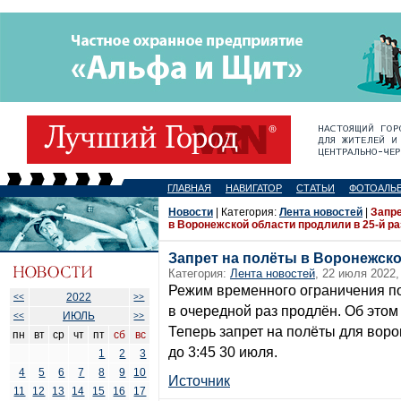
ГЛАВНАЯ
НАВИГАТОР
СТАТЬИ
ФОТОАЛЬ
Новости
| Категория:
Лента новостей
|
Запре
в Воронежской области продлили в 25-й ра
Запрет на полёты в Воронежско
Категория:
Лента новостей
, 22 июля 2022,
Режим временного ограничения п
2022
<<
>>
в очередной раз продлён. Об это
ИЮЛЬ
<<
>>
Теперь запрет на полёты для воро
пн
вт
ср
чт
пт
сб
вс
до 3:45 30 июля.
1
2
3
4
5
6
7
8
9
10
Источник
11
12
13
14
15
16
17