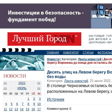
ГЛАВНАЯ
НАВИГАТОР
СТАТЬИ
ФОТОАЛЬ
Новости
| Категория:
Лента новостей
|
Десят
берегу Воронежа до конца дня остались б
Десять улиц на Левом берегу В
без воды
Категория:
Лента новостей
, 21 июля 2022,
2022
<<
>>
В столице Черноземья остались бе
ИЮЛЬ
<<
>>
расположенных на Левом берегу, 
пн
вт
ср
чт
пт
сб
вс
1
2
3
Источник
4
5
6
7
8
9
10
Комментариев: 0
11
12
13
14
15
16
17