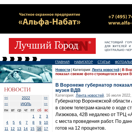
ГЛАВНАЯ
НАВИГАТОР
СТАТЬИ
ФОТОАЛЬ
Новости
| Категория:
Лента новостей
|
В Вор
показал свежие фото строящегося музея 
В Воронеже губернатор показа
музея ВДВ
Категория:
Лента новостей
, 16 июля 2022,
2022
<<
>>
Губернатор Воронежской области 
ИЮЛЬ
<<
>>
в своем телеграм-канале о ходе с
пн
вт
ср
чт
пт
сб
вс
Лизюкова, 42В недалеко от ТРЦ «
1
2
3
с места проведения работ. По дан
4
5
6
7
8
9
10
готов на 12 процентов.
11
12
13
14
15
16
17