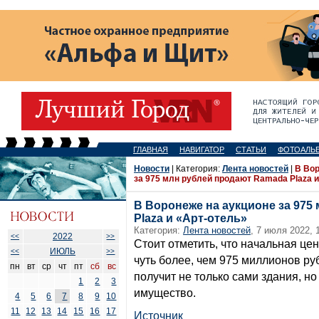
ГЛАВНАЯ
НАВИГАТОР
СТАТЬИ
ФОТОАЛЬ
Новости
| Категория:
Лента новостей
|
В Вор
за 975 млн рублей продают Ramada Plaza и
В Воронеже на аукционе за 975
Plaza и «Арт-отель»
Категория:
Лента новостей
, 7 июля 2022, 
2022
<<
>>
Стоит отметить, что начальная це
ИЮЛЬ
<<
>>
чуть более, чем 975 миллионов руб
пн
вт
ср
чт
пт
сб
вс
получит не только сами здания, но
1
2
3
имущество.
4
5
6
7
8
9
10
11
12
13
14
15
16
17
Источник