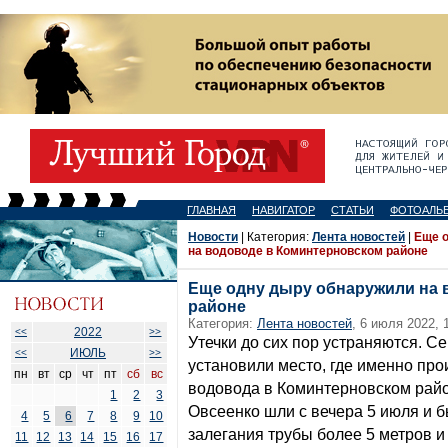
ГЛАВНАЯ
НАВИГАТОР
СТАТЬИ
ФОТОАЛЬ
Новости
| Категория:
Лента новостей
|
Еще 
на водоводе в Коминтерновском районе
Еще одну дыру обнаружили на 
районе
Категория:
Лента новостей
, 6 июля 2022, 
2022
<<
>>
Утечки до сих пор устраняются. С
ИЮЛЬ
<<
>>
установили место, где именно пр
пн
вт
ср
чт
пт
сб
вс
водовода в Коминтерновском райо
1
2
3
Овсеенко шли с вечера 5 июля и 
4
5
6
7
8
9
10
залегания трубы более 5 метров 
11
12
13
14
15
16
17