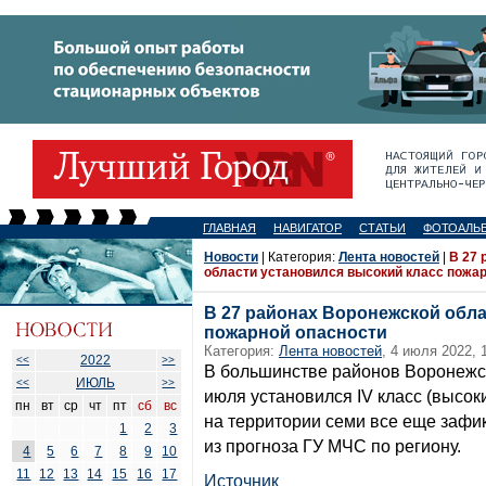
ГЛАВНАЯ
НАВИГАТОР
СТАТЬИ
ФОТОАЛЬ
Новости
| Категория:
Лента новостей
|
В 27 
области установился высокий класс пожа
В 27 районах Воронежской обла
пожарной опасности
Категория:
Лента новостей
, 4 июля 2022, 
2022
<<
>>
В большинстве районов Воронежск
ИЮЛЬ
<<
>>
июля установился IV класс (высок
пн
вт
ср
чт
пт
сб
вс
на территории семи все еще зафикс
1
2
3
из прогноза ГУ МЧС по региону.
4
5
6
7
8
9
10
11
12
13
14
15
16
17
Источник