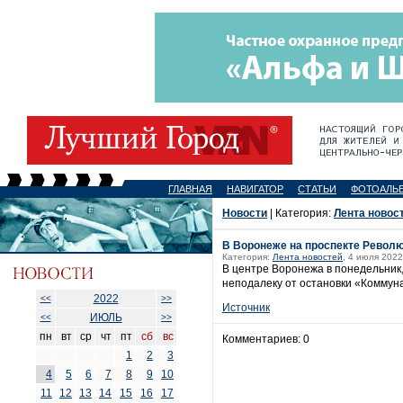
ГЛАВНАЯ
НАВИГАТОР
СТАТЬИ
ФОТОАЛЬ
Новости
| Категория:
Лента новос
В Воронеже на проспекте Револ
Категория:
Лента новостей
, 4 июля 2022
В центре Воронежа в понедельник,
неподалеку от остановки «Коммун
2022
<<
>>
Источник
ИЮЛЬ
<<
>>
пн
вт
ср
чт
пт
сб
вс
Комментариев: 0
1
2
3
4
5
6
7
8
9
10
11
12
13
14
15
16
17