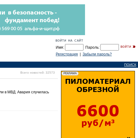
Имя:
Пароль:
Регистрация
|
Забыли пароль?
ПОИСК
Всего новостей: 32573
ли в МВД. Авария случилась