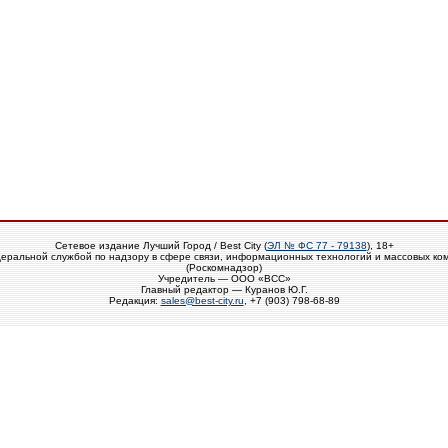
Сетевое издание Лучший Город / Best City (
ЭЛ № ФС 77 - 79138
), 18+
еральной службой по надзору в сфере связи, информационных технологий и массовых ко
(Роскомнадзор)
Учредитель — ООО «ВСС»
Главный редактор — Куранов Ю.Г.
Редакция:
sales@best-city.ru
, +7 (903) 798-68-89