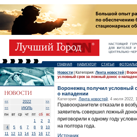
ГЛАВНАЯ
НАВИГАТОР
СТАТЬИ
ФОТОАЛЬ
Новости
| Категория:
Лента новостей
|
Воро
условный срок за ложный донос о нападен
Воронежец получил условный с
о нападении
Категория:
Лента новостей
, 4 июля 2022, 
2022
<<
>>
Правоохранители отказали в возбу
ИЮЛЬ
<<
>>
заявитель совершил ложный донос
пн
вт
ср
чт
пт
сб
вс
приговорили к одному году услов
1
2
3
на полтора года.
4
5
6
7
8
9
10
11
12
13
14
15
16
17
Источник