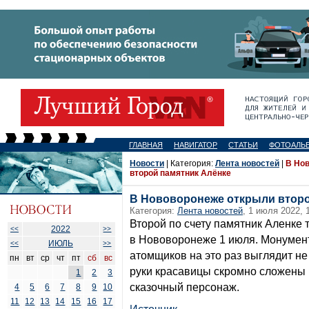
ГЛАВНАЯ
НАВИГАТОР
СТАТЬИ
ФОТОАЛЬ
Новости
| Категория:
Лента новостей
|
В Но
второй памятник Алёнке
В Нововоронеже открыли второ
Категория:
Лента новостей
, 1 июля 2022, 
Второй по счету памятник Аленке
2022
<<
>>
в Нововоронеже 1 июля. Монумен
ИЮЛЬ
<<
>>
атомщиков на это раз выглядит не
пн
вт
ср
чт
пт
сб
вс
руки красавицы скромно сложены 
1
2
3
сказочный персонаж.
4
5
6
7
8
9
10
11
12
13
14
15
16
17