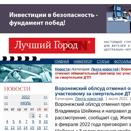
ГЛАВНАЯ
НАВИГАТОР
СТАТЬИ
ФОТОАЛЬ
Новости
| Категория:
Лента новостей
|
Воро
отменил обвинительный приговор экс-уча
за смертельное ДТП
Воронежский облсуд отменил о
участковому за смертельное Д
2022
<<
>>
Категория:
Лента новостей
, 1 июля 2022, 
ИЮЛЬ
<<
>>
Воронежский облсуд отменил приг
пн
вт
ср
чт
пт
сб
вс
Владимира Шейкина и направил де
1
2
3
рассмотрение, сообщает суд. Же
4
5
6
7
8
9
10
в феврале 2022 года приговорил 
11
12
13
14
15
16
17