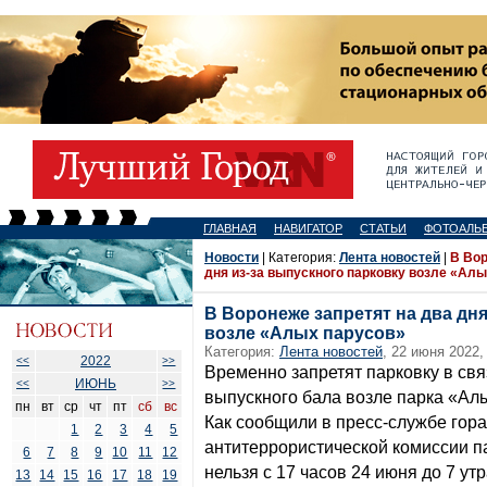
ГЛАВНАЯ
НАВИГАТОР
СТАТЬИ
ФОТОАЛЬ
Новости
| Категория:
Лента новостей
|
В Вор
дня из-за выпускного парковку возле «Ал
В Воронеже запретят на два дня
возле «Алых парусов»
Категория:
Лента новостей
, 22 июня 2022,
2022
<<
>>
Временно запретят парковку в св
ИЮНЬ
<<
>>
выпускного бала возле парка «Ал
пн
вт
ср
чт
пт
сб
вс
Как сообщили в пресс-службе гор
1
2
3
4
5
антитеррористической комиссии па
6
7
8
9
10
11
12
нельзя с 17 часов 24 июня до 7 ут
13
14
15
16
17
18
19