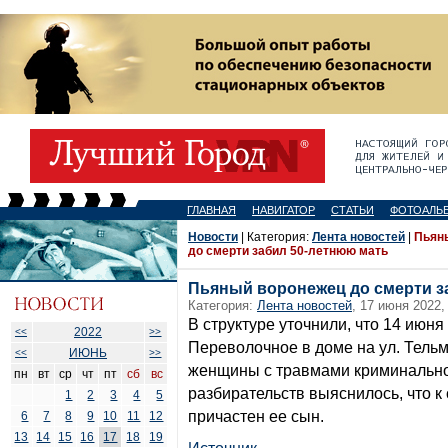
ГЛАВНАЯ
НАВИГАТОР
СТАТЬИ
ФОТОАЛЬ
Новости
| Категория:
Лента новостей
|
Пьян
до смерти забил 50-летнюю мать
Пьяный воронежец до смерти з
Категория:
Лента новостей
, 17 июня 2022,
В структуре уточнили, что 14 июня
2022
<<
>>
Переволочное в доме на ул. Тель
ИЮНЬ
<<
>>
женщины с травмами криминальног
пн
вт
ср
чт
пт
сб
вс
разбирательств выяснилось, что к
1
2
3
4
5
причастен ее сын.
6
7
8
9
10
11
12
13
14
15
16
17
18
19