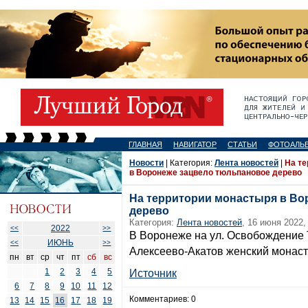
ГЛАВНАЯ
НАВИГАТОР
СТАТЬИ
ФОТОАЛЬ
Новости
| Категория:
Лента новостей
|
На т
в Воронеже зацвело тюльпановое дерево
На территории монастыря в Во
дерево
Категория:
Лента новостей
, 16 июня 2022,
2022
<<
>>
В Воронеже на ул. Освобождение Т
ИЮНЬ
<<
>>
Алексеево-Акатов женский монаст
пн
вт
ср
чт
пт
сб
вс
1
2
3
4
5
Источник
6
7
8
9
10
11
12
Комментариев: 0
13
14
15
16
17
18
19